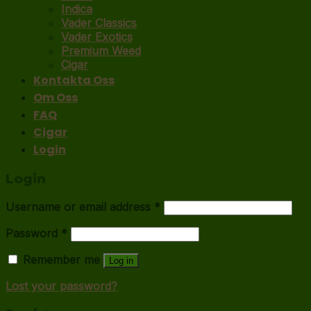
Indica
Vader Classics
Vader Exotics
Premium Weed
Cigar
Kontakta Oss
Om Oss
FAQ
Cigar
Login
Login
Username or email address
*
Password
*
Remember me
Log in
Lost your password?