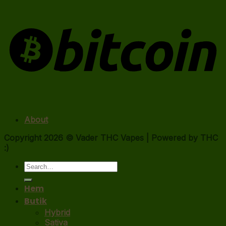
About
Copyright 2026 ©
Vader THC Vapes | Powered by THC
:)
Search
for:
Hem
Butik
Hybrid
Sativa