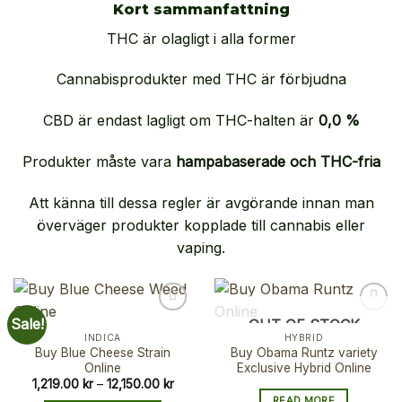
Kort sammanfattning
THC är olagligt i alla former
Cannabisprodukter med THC är förbjudna
CBD är endast lagligt om THC-halten är
0,0 %
Produkter måste vara
hampabaserade och THC-fria
Att känna till dessa regler är avgörande innan man
överväger produkter kopplade till cannabis eller
vaping.
Sale!
OUT OF STOCK
INDICA
HYBRID
Buy Blue Cheese Strain
Buy Obama Runtz variety
Online
Exclusive Hybrid Online
Price
1,219.00
kr
–
12,150.00
kr
range:
READ MORE