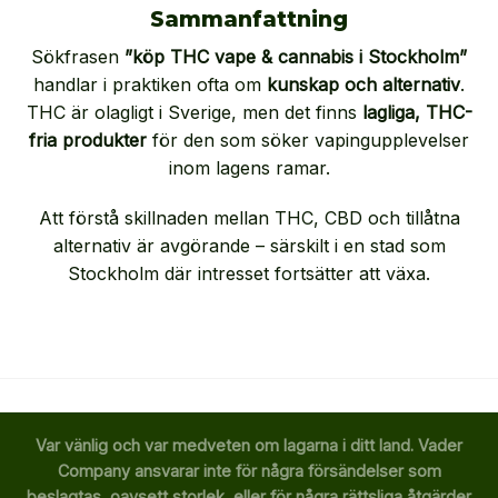
Sammanfattning
Sökfrasen
”köp THC vape & cannabis i Stockholm”
handlar i praktiken ofta om
kunskap och alternativ
.
THC är olagligt i Sverige, men det finns
lagliga, THC-
fria produkter
för den som söker vapingupplevelser
inom lagens ramar.
Att förstå skillnaden mellan THC, CBD och tillåtna
alternativ är avgörande – särskilt i en stad som
Stockholm där intresset fortsätter att växa.
Var vänlig och var medveten om lagarna i ditt land. Vader
Company ansvarar inte för några försändelser som
beslagtas, oavsett storlek, eller för några rättsliga åtgärder