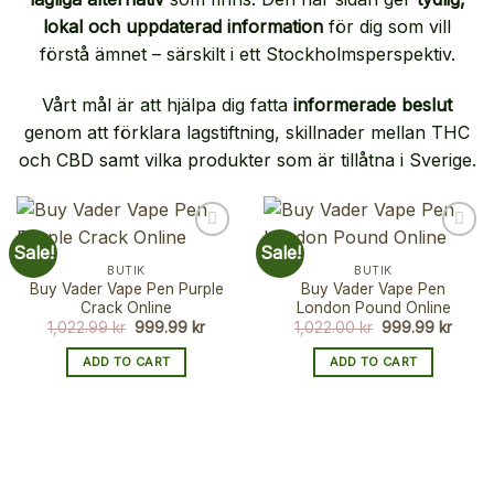
lokal och uppdaterad information
för dig som vill
förstå ämnet – särskilt i ett Stockholmsperspektiv.
Vårt mål är att hjälpa dig fatta
informerade beslut
genom att förklara lagstiftning, skillnader mellan THC
och CBD samt vilka produkter som är tillåtna i Sverige.
Sale!
Sale!
BUTIK
BUTIK
Buy Vader Vape Pen Purple
Buy Vader Vape Pen
Crack Online
London Pound Online
Original
Current
Original
Curre
1,022.99
kr
999.99
kr
1,022.00
kr
999.99
kr
price
price
price
price
was:
is:
was:
is:
ADD TO CART
ADD TO CART
1,022.99 kr.
999.99 kr.
1,022.00 kr.
999.9