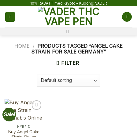
Skip
10% RABATT med Krypto – Kupong: VADER
to
content
HOME
/
PRODUCTS TAGGED “ANGEL CAKE
STRAIN FOR SALE GERMANY”
FILTER
Sale!
HYBRID
Buy Angel Cake