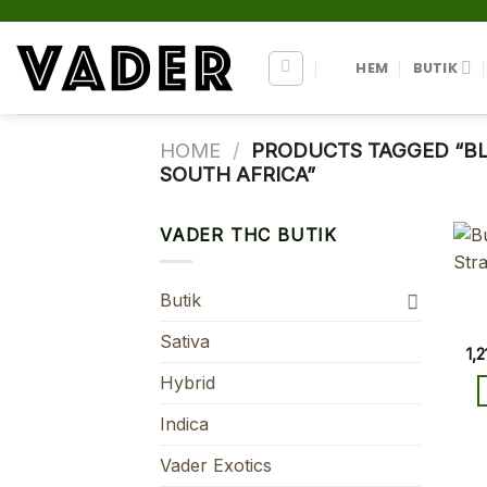
Skip
to
content
HEM
BUTIK
HOME
/
PRODUCTS TAGGED “BL
SOUTH AFRICA”
VADER THC BUTIK
Butik
Sativa
1,
Hybrid
Indica
Vader Exotics