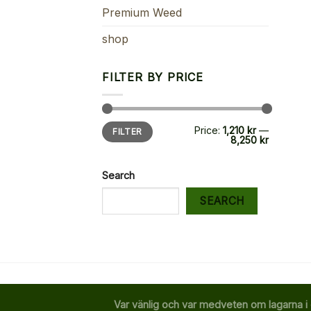
Premium Weed
shop
FILTER BY PRICE
Min
Max
Price:
1,210 kr
—
FILTER
price
price
8,250 kr
Search
SEARCH
Var vänlig och var medveten om lagarna i 