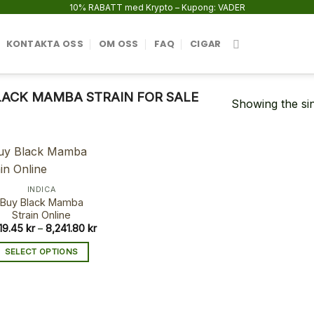
10% RABATT med Krypto – Kupong: VADER
KONTAKTA OSS
OM OSS
FAQ
CIGAR
ACK MAMBA STRAIN FOR SALE
Showing the sin
INDICA
Buy Black Mamba
Strain Online
Price
219.45
kr
–
8,241.80
kr
range:
1,219.45 kr
SELECT OPTIONS
through
8,241.80 kr
This
product
has