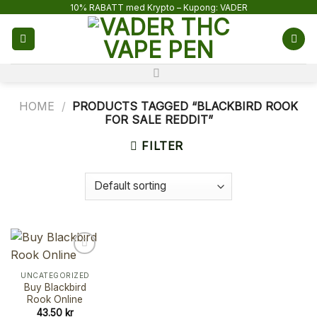
Skip
10% RABATT med Krypto – Kupong: VADER
to
content
HOME
/
PRODUCTS TAGGED “BLACKBIRD ROOK
FOR SALE REDDIT”
FILTER
UNCATEGORIZED
Buy Blackbird
Rook Online
43.50
kr