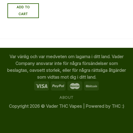
ADD TO
CART
Var vänlig och var medveten om lagarna i ditt land. Vader
Company ansvarar inte för några försändelser som
beslagtas, oavsett storlek, eller för några rättsliga åtgärder
som vidtas mot dig i ditt land.
ABOUT
Copyright 2026 ©
Vader THC Vapes | Powered by THC :)