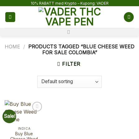
Skip
10% RABATT med Krypto – Kupong: VADER
to
content
HOME
/
PRODUCTS TAGGED “BLUE CHEESE WEED
FOR SALE COLOMBIA”
FILTER
Sale!
INDICA
Buy Blue