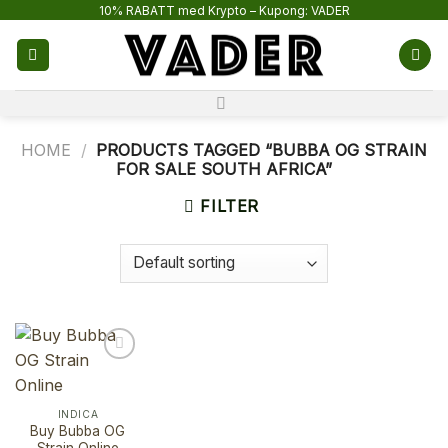
Skip
10% RABATT med Krypto – Kupong: VADER
to
content
HOME
/
PRODUCTS TAGGED “BUBBA OG STRAIN
FOR SALE SOUTH AFRICA”
FILTER
INDICA
Buy Bubba OG