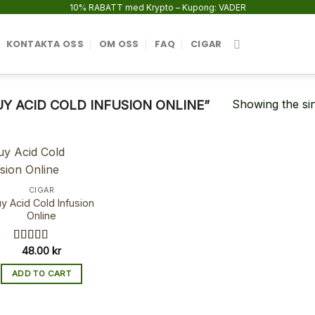
10% RABATT med Krypto – Kupong: VADER
KONTAKTA OSS
OM OSS
FAQ
CIGAR
Showing the sin
 ACID COLD INFUSION ONLINE”
CIGAR
y Acid Cold Infusion
Online
48.00
kr
Rated
5.00
out of 5
ADD TO CART