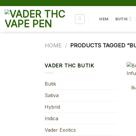
Skip
to
content
HEM
BUTIK
HOME
/
PRODUCTS TAGGED “BUY
VADER THC BUTIK
Butik
Bu
Sativa
Hybrid
Indica
Vader Exotics