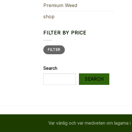
Premium Weed
shop
FILTER BY PRICE
Min
Max
FILTER
price
price
Search
SEARCH
Var vänlig och var medveten om lagarna i 