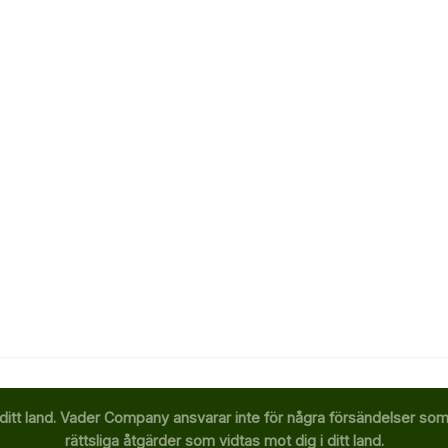
ditt land. Vader Company ansvarar inte för några försändelser som b
rättsliga åtgärder som vidtas mot dig i ditt land.