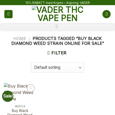
Skip
10% RABATT med Krypto – Kupong: VADER
to
content
HOME
/
PRODUCTS TAGGED “BUY BLACK
DIAMOND WEED STRAIN ONLINE FOR SALE”
FILTER
Sale!
INDICA
Buy Black