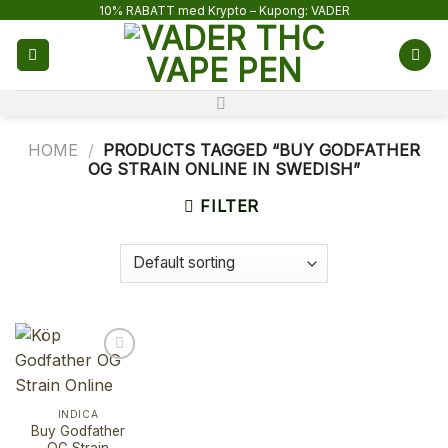
Skip
10% RABATT med Krypto – Kupong: VADER
to
content
HOME
/
PRODUCTS TAGGED “BUY GODFATHER
OG STRAIN ONLINE IN SWEDISH”
FILTER
INDICA
Buy Godfather