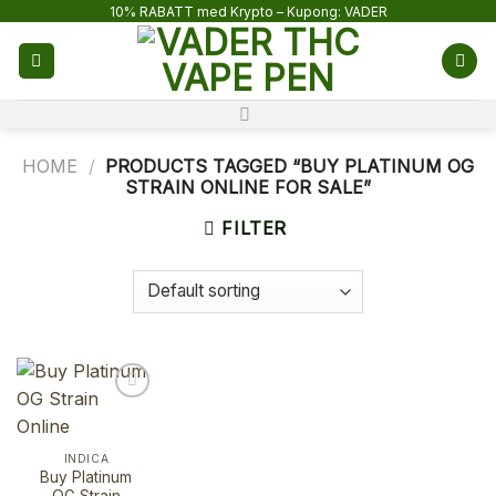
Skip
10% RABATT med Krypto – Kupong: VADER
to
content
HOME
/
PRODUCTS TAGGED “BUY PLATINUM OG
STRAIN ONLINE FOR SALE”
FILTER
INDICA
Buy Platinum