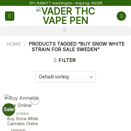
Skip
10% RABATT med Krypto – Kupong: VADER
to
content
HOME
/
PRODUCTS TAGGED “BUY SNOW WHITE
STRAIN FOR SALE SWEDEN”
FILTER
Sale!
HYBRID
Buy Snow White
Cannabis Online