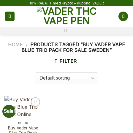
Skip
10% RABATT med Krypto – Kupong: VADER
to
content
HOME
/
PRODUCTS TAGGED “BUY VADER VAPE
BLUE TRIO PACK FOR SALE SWEDEN”
FILTER
Sale!
BUTIK
Buy Vader Vape