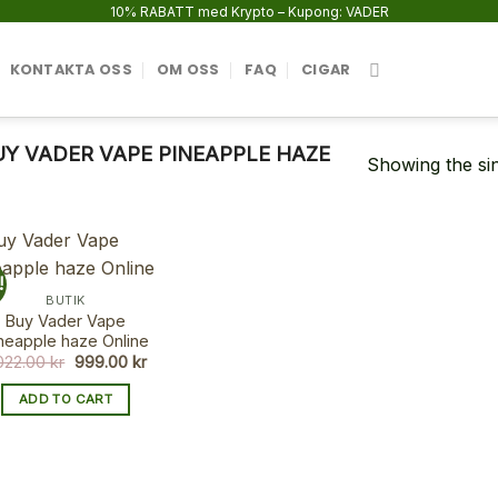
10% RABATT med Krypto – Kupong: VADER
KONTAKTA OSS
OM OSS
FAQ
CIGAR
Y VADER VAPE PINEAPPLE HAZE
Showing the sin
!
BUTIK
Buy Vader Vape
neapple haze Online
Original
Current
,022.00
kr
999.00
kr
price
price
was:
is:
ADD TO CART
1,022.00 kr.
999.00 kr.