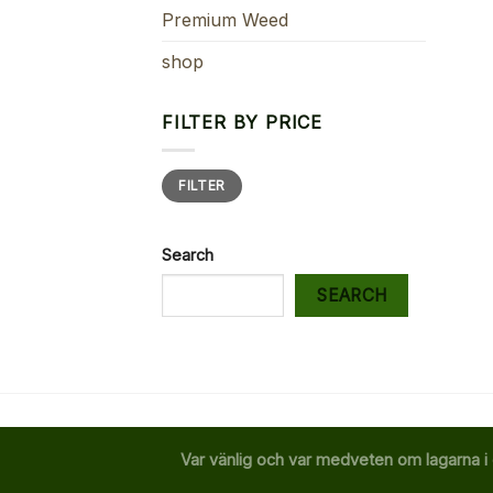
Premium Weed
shop
FILTER BY PRICE
Min
Max
FILTER
price
price
Search
SEARCH
Var vänlig och var medveten om lagarna i 