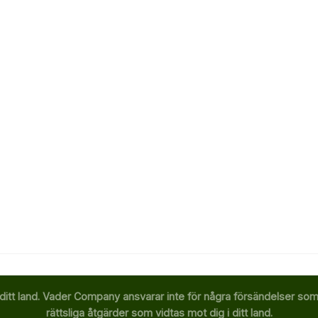
ditt land. Vader Company ansvarar inte för några försändelser som b
rättsliga åtgärder som vidtas mot dig i ditt land.