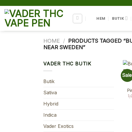
Skip
to
content
HEM
BUTIK
HOME
/
PRODUCTS TAGGED “BU
NEAR SWEDEN”
VADER THC BUTIK
Sale
Butik
Pi
Sativa
1
Hybrid
Indica
Vader Exotics