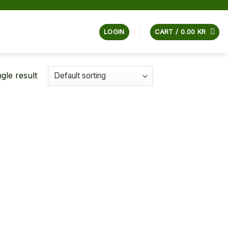
LOGIN
CART /
0.00
KR
gle result