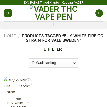
Skip
10% RABATT med Krypto – Kupong: VADER
to
content
HOME
/
PRODUCTS TAGGED “BUY WHITE FIRE OG
STRAIN FOR SALE SWEDEN”
FILTER
HYBRID
Buy White Fire