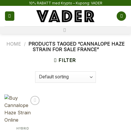
Skip
10% RABATT med Krypto – Kupong: VADER
to
content
HOME
/
PRODUCTS TAGGED “CANNALOPE HAZE
STRAIN FOR SALE FRANCE”
FILTER
HYBRID