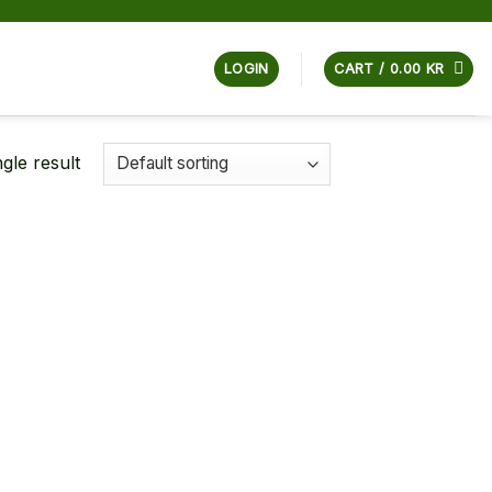
LOGIN
CART /
0.00
KR
gle result