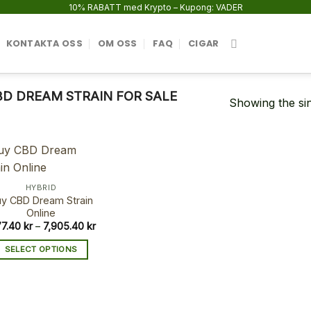
10% RABATT med Krypto – Kupong: VADER
KONTAKTA OSS
OM OSS
FAQ
CIGAR
D DREAM STRAIN FOR SALE
Showing the sin
HYBRID
y CBD Dream Strain
Online
Price
177.40
kr
–
7,905.40
kr
range:
1,177.40 kr
SELECT OPTIONS
through
7,905.40 kr
This
product
has