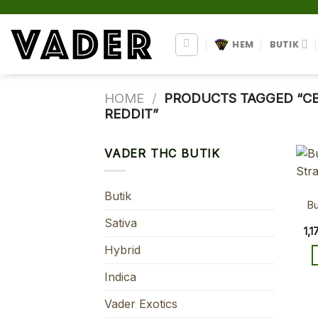
Skip
to
content
HEM
BUTIK
HOME
/
PRODUCTS TAGGED “CB
REDDIT”
VADER THC BUTIK
Butik
Bu
Sativa
1,
Hybrid
Indica
Vader Exotics