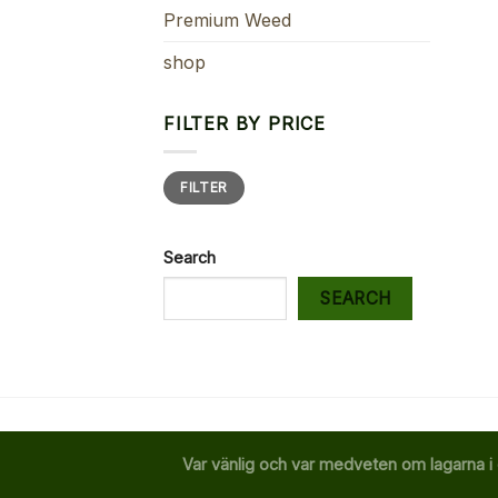
Premium Weed
shop
FILTER BY PRICE
Min
Max
FILTER
price
price
Search
SEARCH
Var vänlig och var medveten om lagarna i 