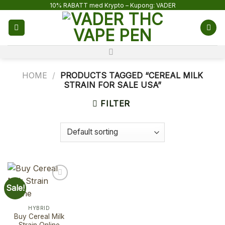
Skip
10% RABATT med Krypto – Kupong: VADER
to
content
HOME
/
PRODUCTS TAGGED “CEREAL MILK
STRAIN FOR SALE USA”
FILTER
Sale!
HYBRID
Buy Cereal Milk