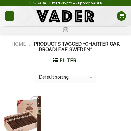
Skip
10% RABATT med Krypto – Kupong: VADER
to
content
HOME
/
PRODUCTS TAGGED “CHARTER OAK
BROADLEAF SWEDEN”
FILTER