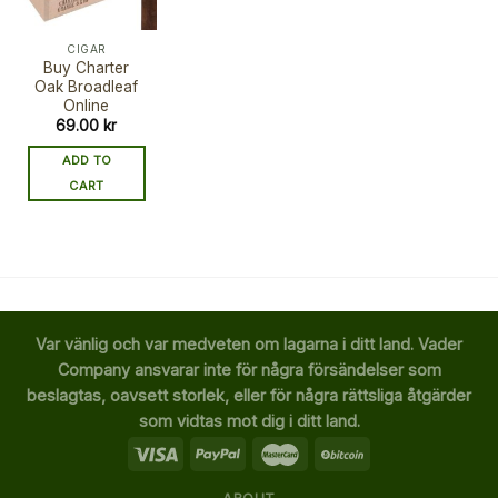
CIGAR
Buy Charter
Oak Broadleaf
Online
69.00
kr
ADD TO
CART
Var vänlig och var medveten om lagarna i ditt land. Vader
Company ansvarar inte för några försändelser som
beslagtas, oavsett storlek, eller för några rättsliga åtgärder
som vidtas mot dig i ditt land.