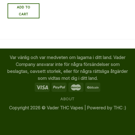
ADD TO
CART
Var vänlig och var medveten om lagarna i ditt land. Vader
Company ansvarar inte för några försändelser som
beslagtas, oavsett storlek, eller för några rättsliga åtgärder
som vidtas mot dig i ditt land.
ABOUT
Copyright 2026 ©
Vader THC Vapes | Powered by THC :)