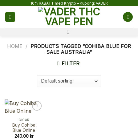
Skip
10% RABATT med Krypto – Kupong: VADER
to
content
HOME
/
PRODUCTS TAGGED “COHIBA BLUE FOR
SALE AUSTRALIA”
FILTER
CIGAR
Buy Cohiba
Blue Online
240.00
kr