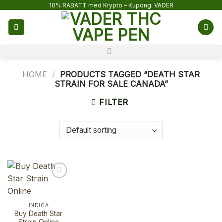
Skip
10% RABATT med Krypto – Kupong: VADER
to
content
HOME
/
PRODUCTS TAGGED “DEATH STAR
STRAIN FOR SALE CANADA”
FILTER
INDICA
Buy Death Star