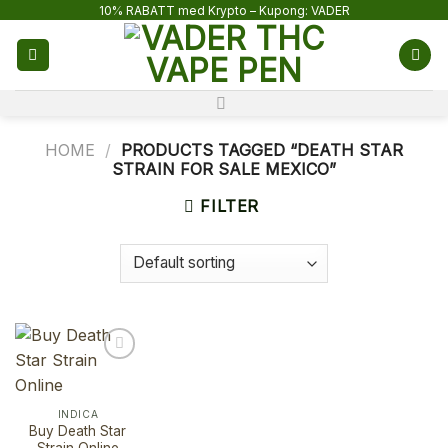
Skip
10% RABATT med Krypto – Kupong: VADER
to
content
HOME
/
PRODUCTS TAGGED “DEATH STAR
STRAIN FOR SALE MEXICO”
FILTER
INDICA
Buy Death Star