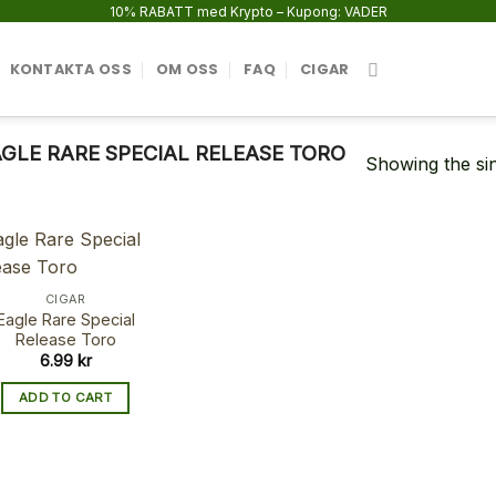
10% RABATT med Krypto – Kupong: VADER
KONTAKTA OSS
OM OSS
FAQ
CIGAR
GLE RARE SPECIAL RELEASE TORO
Showing the sin
CIGAR
Eagle Rare Special
Release Toro
6.99
kr
ADD TO CART