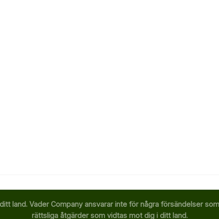
ditt land. Vader Company ansvarar inte för några försändelser som b
rättsliga åtgärder som vidtas mot dig i ditt land.