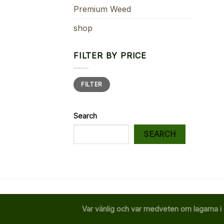
Premium Weed
shop
FILTER BY PRICE
Min
Max
FILTER
price
price
Search
SEARCH
Var vänlig och var medveten om lagarna i 