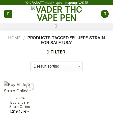
Skip
10% RABATT med Krypto – Kupong: VADER
to
content
HOME
/
PRODUCTS TAGGED “EL JEFE STRAIN
FOR SALE USA”
FILTER
INDICA
Buy El Jefe
Strain Online
1,219.45
kr
–