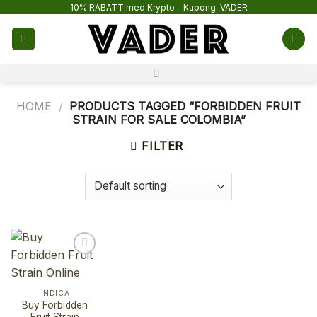
Skip
10% RABATT med Krypto – Kupong: VADER
to
content
HOME
/
PRODUCTS TAGGED “FORBIDDEN FRUIT
STRAIN FOR SALE COLOMBIA”
FILTER
INDICA
Buy Forbidden