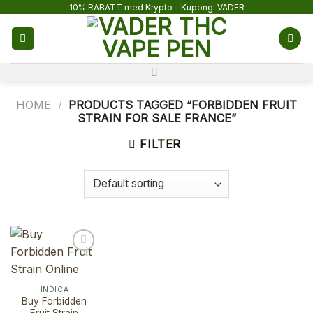
Skip
10% RABATT med Krypto – Kupong: VADER
to
content
HOME
/
PRODUCTS TAGGED “FORBIDDEN FRUIT
STRAIN FOR SALE FRANCE”
FILTER
INDICA
Buy Forbidden