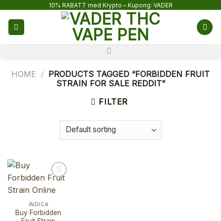
Skip
10% RABATT med Krypto – Kupong: VADER
to
content
HOME
/
PRODUCTS TAGGED “FORBIDDEN FRUIT
STRAIN FOR SALE REDDIT”
FILTER
INDICA
Buy Forbidden