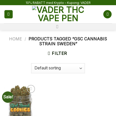
Skip
10% RABATT med Krypto – Kupong: VADER
to
content
HOME
/
PRODUCTS TAGGED “GSC CANNABIS
STRAIN SWEDEN”
FILTER
Sale!