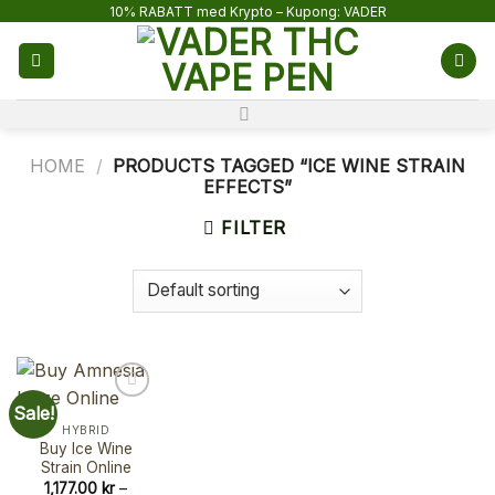
Skip
10% RABATT med Krypto – Kupong: VADER
to
content
HOME
/
PRODUCTS TAGGED “ICE WINE STRAIN
EFFECTS”
FILTER
Sale!
HYBRID
Buy Ice Wine
Strain Online
1,177.00
kr
–