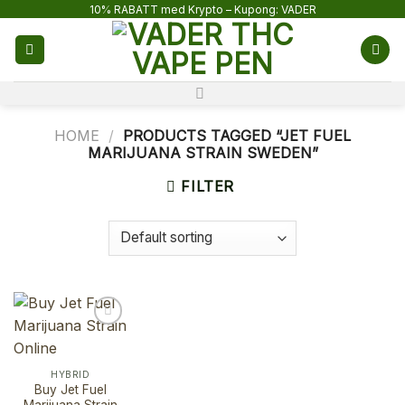
Skip
10% RABATT med Krypto – Kupong: VADER
to
content
HOME
/
PRODUCTS TAGGED “JET FUEL
MARIJUANA STRAIN SWEDEN”
FILTER
HYBRID
Buy Jet Fuel