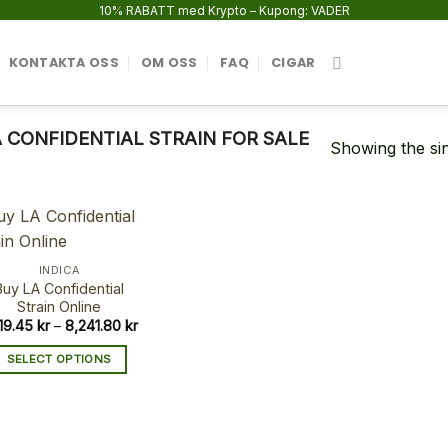
10% RABATT med Krypto – Kupong: VADER
KONTAKTA OSS
OM OSS
FAQ
CIGAR
CONFIDENTIAL STRAIN FOR SALE
Showing the sin
INDICA
Buy LA Confidential
Strain Online
Price
219.45
kr
–
8,241.80
kr
range:
1,219.45 kr
SELECT OPTIONS
through
8,241.80 kr
This
product
has