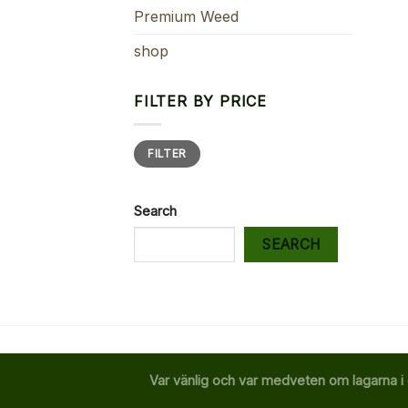
Premium Weed
shop
FILTER BY PRICE
Min
Max
FILTER
price
price
Search
SEARCH
Var vänlig och var medveten om lagarna i 