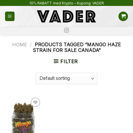
Skip
10% RABATT med Krypto – Kupong: VADER
to
content
HOME
/
PRODUCTS TAGGED “MANGO HAZE
STRAIN FOR SALE CANADA”
FILTER