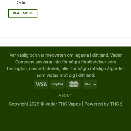
Online
READ MORE
Var vänlig och var medveten om lagarna i ditt land. Vader
Company ansvarar inte för några försändelser som
beslagtas, oavsett storlek, eller för några rättsliga åtgärder
som vidtas mot dig i ditt land.
ABOUT
Copyright 2026 ©
Vader THC Vapes | Powered by THC :)