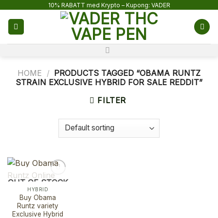
Skip
10% RABATT med Krypto – Kupong: VADER
to
content
HOME
/
PRODUCTS TAGGED “OBAMA RUNTZ
STRAIN EXCLUSIVE HYBRID FOR SALE REDDIT”
FILTER
OUT OF STOCK
HYBRID
Buy Obama
Runtz variety
Exclusive Hybrid