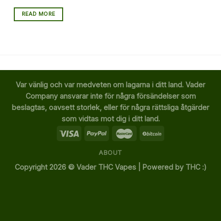
READ MORE
Var vänlig och var medveten om lagarna i ditt land. Vader
Company ansvarar inte för några försändelser som
beslagtas, oavsett storlek, eller för några rättsliga åtgärder
som vidtas mot dig i ditt land.
ABOUT
Copyright 2026 ©
Vader THC Vapes | Powered by THC :)