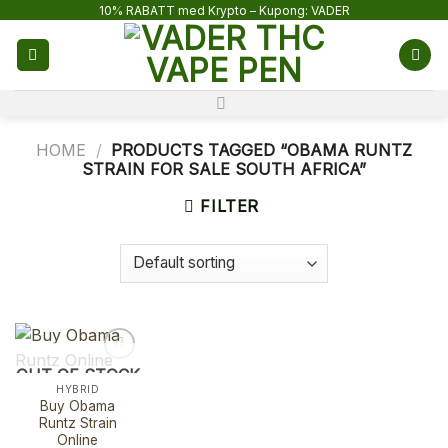
Skip
10% RABATT med Krypto – Kupong: VADER
to
content
HOME
/
PRODUCTS TAGGED “OBAMA RUNTZ
STRAIN FOR SALE SOUTH AFRICA”
FILTER
OUT OF STOCK
HYBRID
Buy Obama
Runtz Strain
Online