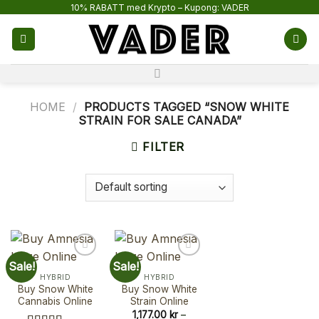
Skip
10% RABATT med Krypto – Kupong: VADER
to
content
HOME
/
PRODUCTS TAGGED “SNOW WHITE
STRAIN FOR SALE CANADA”
FILTER
Sale!
Sale!
HYBRID
HYBRID
Buy Snow White
Buy Snow White
Cannabis Online
Strain Online
1,177.00
kr
–