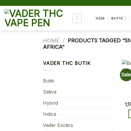
Skip
to
content
HEM
BUTIK
HOME
/
PRODUCTS TAGGED “SN
AFRICA”
VADER THC BUTIK
Sale
Butik
Sativa
Hybrid
1,
Indica
Vader Exotics