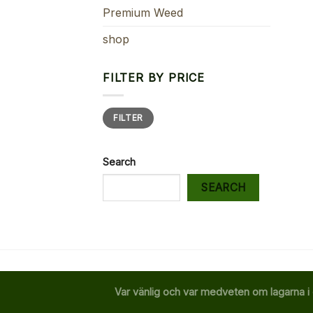
Premium Weed
shop
FILTER BY PRICE
Min
Max
FILTER
price
price
Search
SEARCH
Var vänlig och var medveten om lagarna i 