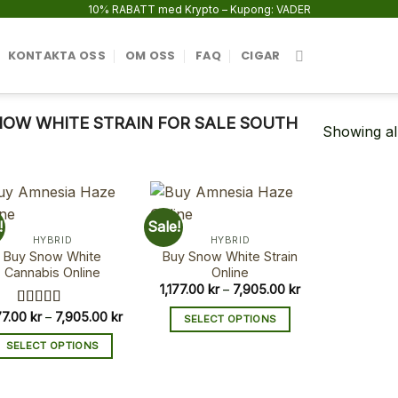
10% RABATT med Krypto – Kupong: VADER
KONTAKTA OSS
OM OSS
FAQ
CIGAR
OW WHITE STRAIN FOR SALE SOUTH
Showing all
!
Sale!
HYBRID
HYBRID
Buy Snow White
Buy Snow White Strain
Cannabis Online
Online
Price
1,177.00
kr
–
7,905.00
kr
range:
1,177.00 kr
Price
177.00
kr
–
7,905.00
kr
Rated
5.00
SELECT OPTIONS
through
range:
out of 5
7,905.00 kr
1,177.00 kr
This
SELECT OPTIONS
through
product
7,905.00 kr
This
has
product