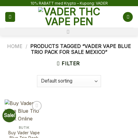
Skip
10% RABATT med Krypto – Kupong: VADER
to
content
HOME
/
PRODUCTS TAGGED “VADER VAPE BLUE
TRIO PACK FOR SALE MEXICO”
FILTER
Sale!
BUTIK
Buy Vader Vape