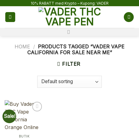
Skip
10% RABATT med Krypto – Kupong: VADER
to
content
HOME
/
PRODUCTS TAGGED “VADER VAPE
CALIFORNIA FOR SALE NEAR ME”
FILTER
Sale!
BUTIK