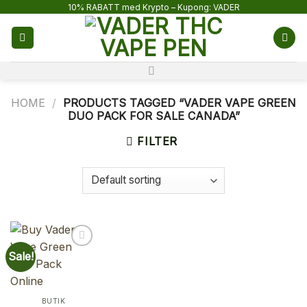
Skip
10% RABATT med Krypto – Kupong: VADER
to
content
HOME
/
PRODUCTS TAGGED “VADER VAPE GREEN
DUO PACK FOR SALE CANADA”
FILTER
Sale!
BUTIK