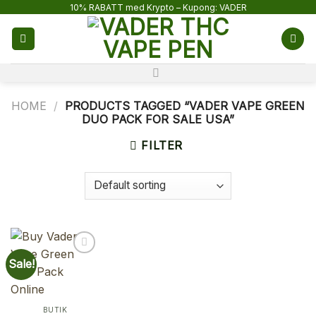
Skip
10% RABATT med Krypto – Kupong: VADER
to
content
HOME
/
PRODUCTS TAGGED “VADER VAPE GREEN
DUO PACK FOR SALE USA”
FILTER
Sale!
BUTIK