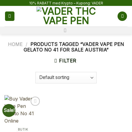
Skip
10% RABATT med Krypto – Kupong: VADER
to
content
HOME
/
PRODUCTS TAGGED “VADER VAPE PEN
GELATO NO 41 FOR SALE AUSTRIA”
FILTER
Sale!
BUTIK