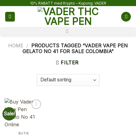
Skip
10% RABATT med Krypto – Kupong: VADER
to
content
HOME
/
PRODUCTS TAGGED “VADER VAPE PEN
GELATO NO 41 FOR SALE COLOMBIA”
FILTER
Sale!
BUTIK