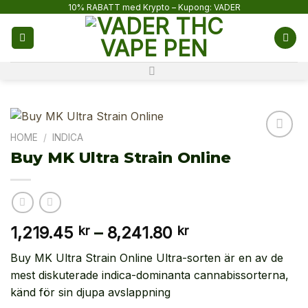
Skip
10% RABATT med Krypto – Kupong: VADER
to
content
HOME
/
INDICA
Buy MK Ultra Strain Online
Price
1,219.45
–
8,241.80
kr
kr
range:
Buy MK Ultra Strain Online Ultra-sorten är en av de
1,219.45 kr
mest diskuterade indica-dominanta cannabissorterna,
through
känd för sin djupa avslappning
8,241.80 kr