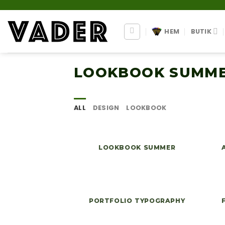
Skip
to
content
HEM
BUTIK
LOOKBOOK SUMM
ALL
DESIGN
LOOKBOOK
LOOKBOOK SUMMER
PORTFOLIO TYPOGRAPHY