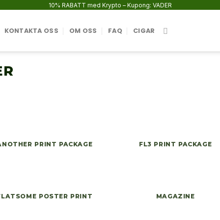
10% RABATT med Krypto – Kupong: VADER
KONTAKTA OSS
OM OSS
FAQ
CIGAR
ER
ANOTHER PRINT PACKAGE
FL3 PRINT PACKAGE
FLATSOME POSTER PRINT
MAGAZINE