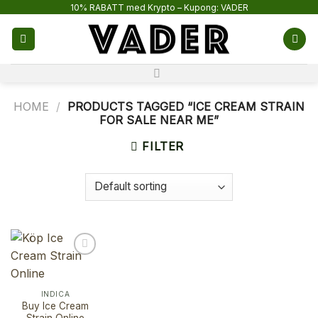
Skip
10% RABATT med Krypto – Kupong: VADER
to
content
HOME
/
PRODUCTS TAGGED “ICE CREAM STRAIN
FOR SALE NEAR ME”
FILTER
INDICA
Buy Ice Cream