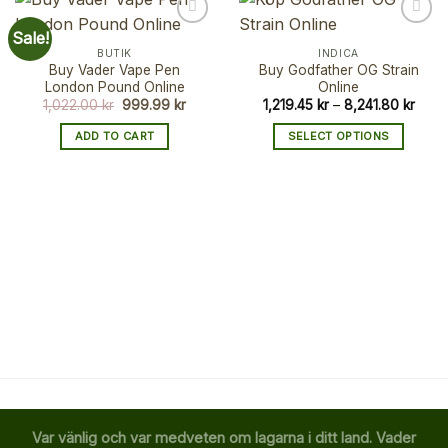
Sale!
BUTIK
INDICA
Buy Vader Vape Pen
Buy Godfather OG Strain
London Pound Online
Online
Original
Current
Price
1,022.00
kr
999.99
kr
1,219.45
kr
–
8,241.80
kr
price
price
range
was:
is:
1,219
ADD TO CART
SELECT OPTIONS
1,022.00 kr.
999.99 kr.
thro
8,241
This
product
has
multiple
variants.
The
options
may
be
chosen
on
the
product
page
Var vänlig och var medveten om lagarna i ditt land. Vader