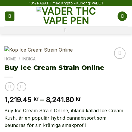
Skip
10% RABATT med Krypto – Kupong: VADER
to
content
HOME
/
INDICA
Buy Ice Cream Strain Online
Price
1,219.45
–
8,241.80
kr
kr
range:
Buy Ice Cream Strain Online, ibland kallad Ice Cream
1,219.45 kr
Kush, är en populär hybrid cannabissort som
through
beundras för sin krämiga smakprofil
8,241.80 kr