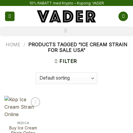
Skip
10% RABATT med Krypto – Kupong: VADER
to
content
HOME
/
PRODUCTS TAGGED “ICE CREAM STRAIN
FOR SALE USA”
FILTER
INDICA
Buy Ice Cream