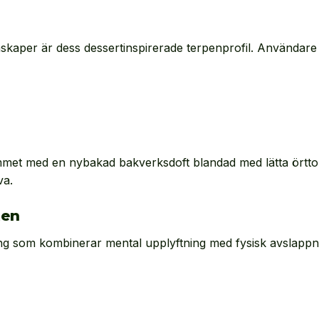
nskaper är dess dessertinspirerade terpenprofil. Användar
mmet med en nybakad bakverksdoft blandad med lätta örtto
va.
ten
ng som kombinerar mental upplyftning med fysisk avslappn