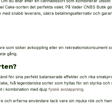
Om du letar efter en cannabissort som kombinerar utsökt
el Cake-sorten det perfekta valet. På Vader CNBS Butik gör 
 med snabb leverans, säkra betalningsalternativ och garan
re som söker avkoppling eller en rekreationskonsument so
rje gång.
rten?
änd för sina perfekt balanserade effekter och rika smakpro
e, två legendariska sorter som hyllas för sin styrka och
et i kombination med djup
fysisk avslappning
.
jare och erfarna användare tack vare sin mjuka rök och ha