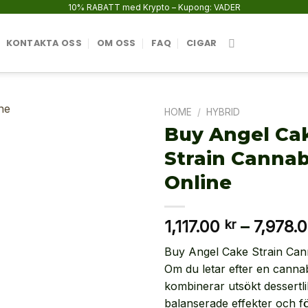
10% RABATT med Krypto – Kupong: VADER
KONTAKTA OSS
OM OSS
FAQ
CIGAR
HOME
/
HYBRID
Buy Angel Ca
Strain Cannab
Online
1,117.00
–
7,978.
kr
Buy Angel Cake Strain Can
Om du letar efter en canna
kombinerar utsökt dessertl
balanserade effekter och fö