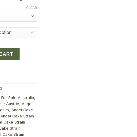
through
CLEAR
8,241.00 kr
 Online quantity
 CART
d
For Sale Australia
,
le Austria
,
Angel
lgium
,
Angel Cake
,
Angel Cake Strain
l Cake Strain
Cake Strain
l Cake Strain