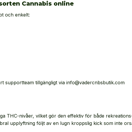
sorten Cannabis online
bt och enkelt:
rt supportteam tillgängligt via info@vadercnbsbutik.com
höga THC-nivåer, vilket gör den effektiv för både rekreation
ral upplyftning följt av en lugn kroppslig kick som inte ors