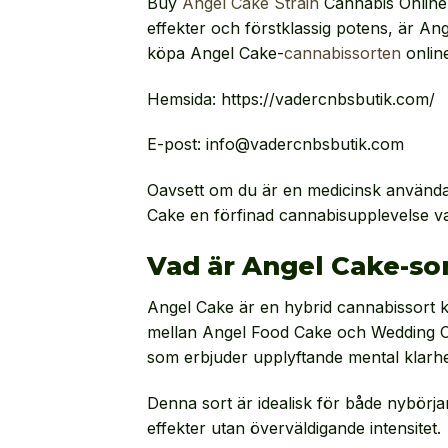
Buy
Angel Cake Strain
Cannabis Online 
effekter och förstklassig potens, är Ang
köpa Angel Cake-
cannabissorten
online
Hemsida: https://vadercnbsbutik.com/
E-post: info@vadercnbsbutik.com
Oavsett om du är en medicinsk använda
Cake en förfinad cannabisupplevelse va
Vad är Angel Cake-so
Angel Cake är en hybrid cannabissort k
mellan Angel Food Cake och Wedding Cak
som erbjuder upplyftande mental klarh
Denna sort är idealisk för både nybör
effekter utan överväldigande intensitet.