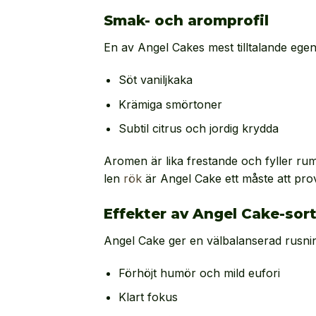
Smak- och aromprofil
En av Angel Cakes mest tilltalande ege
Söt vaniljkaka
Krämiga smörtoner
Subtil citrus och jordig krydda
Aromen är lika frestande och fyller ru
len
rök
är Angel Cake ett måste att pro
Effekter av Angel Cake-sor
Angel Cake ger en välbalanserad rusni
Förhöjt humör och mild eufori
Klart fokus